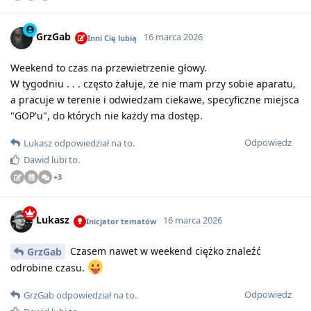
GrzGab
16 marca 2026
Inni Cię lubią
Weekend to czas na przewietrzenie głowy.
W tygodniu . . . często żałuje, że nie mam przy sobie aparatu,
a pracuje w terenie i odwiedzam ciekawe, specyficzne miejsca
"GOP'u", do których nie każdy ma dostęp.
Odpowiedz
Lukasz
odpowiedział na to
.
Dawid
lubi to
.
+
3
Lukasz
16 marca 2026
Inicjator tematów
Czasem nawet w weekend ciężko znaleźć
GrzGab
odrobine czasu.
Odpowiedz
GrzGab
odpowiedział na to
.