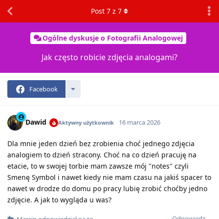
Post
7
z
7
Ogólne dyskusje o Fotografii Analogowej
Jak często robicie zdjęcia analogami?
Facebook
Dawid
16 marca 2026
Aktywny użytkownik
Dla mnie jeden dzień bez zrobienia choć jednego zdjęcia
analogiem to dzień stracony. Choć na co dzień pracuję na
etacie, to w swojej torbie mam zawsze mój "notes" czyli
Smenę Symbol i nawet kiedy nie mam czasu na jakiś spacer to
nawet w drodze do domu po pracy lubię zrobić choćby jedno
zdjęcie. A jak to wygląda u was?
Odpowiedz
Marcin
odpowiedział na to
.