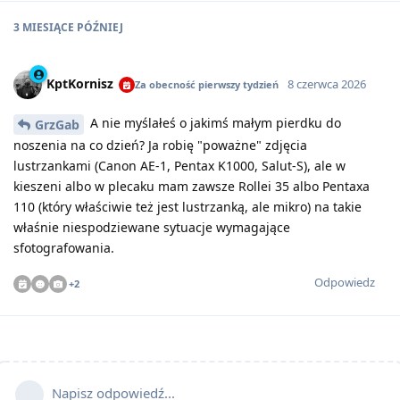
3 MIESIĄCE
PÓŹNIEJ
KptKornisz
8 czerwca 2026
Za obecność pierwszy tydzień
A nie myślałeś o jakimś małym pierdku do
GrzGab
noszenia na co dzień? Ja robię "poważne" zdjęcia
lustrzankami (Canon AE-1, Pentax K1000, Salut-S), ale w
kieszeni albo w plecaku mam zawsze Rollei 35 albo Pentaxa
110 (który właściwie też jest lustrzanką, ale mikro) na takie
właśnie niespodziewane sytuacje wymagające
sfotografowania.
Odpowiedz
+
2
Napisz odpowiedź...