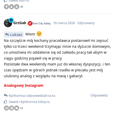
Dawid
lubi to
.
+
6
GrzGab
16 marca 2026
Edytowany
Inni Cię lubią
Wiem
Lukasz
Na szczęście mój kochany pracodawca postanowił mi zepsuć
tylko co trzeci weekend trzymając mnie na dyżurze domowym,
co umożliwia mi oddalenie się od zakładu pracy tak abym w
ciągu godziny pojawił się w pracy.
Pozostałe dwa weekendy mam już do własnej dyspozycji, i ten
czas spędzam w górach jednak rzadko w plecaku jest mój
ulubiony analog z względu na masę i gabaryt.
Analogowy Instagram
Odpowiedz
KptKornisz
odpowiedział na to
.
Dawid
i
KptKornisz
lubią to
.
+
3