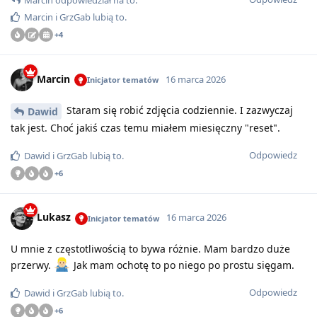
Marcin
i
GrzGab
lubią to
.
+
4
Marcin
16 marca 2026
Inicjator tematów
Staram się robić zdjęcia codziennie. I zazwyczaj
Dawid
tak jest. Choć jakiś czas temu miałem miesięczny "reset".
Odpowiedz
Dawid
i
GrzGab
lubią to
.
+
6
Lukasz
16 marca 2026
Inicjator tematów
U mnie z częstotliwością to bywa różnie. Mam bardzo duże
przerwy.
Jak mam ochotę to po niego po prostu sięgam.
Odpowiedz
Dawid
i
GrzGab
lubią to
.
+
6