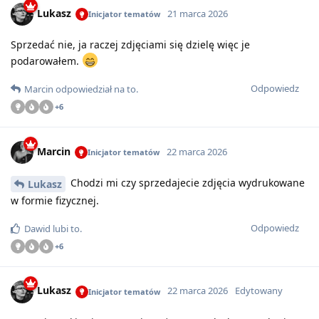
Lukasz
21 marca 2026
Inicjator tematów
Sprzedać nie, ja raczej zdjęciami się dzielę więc je
podarowałem.
Odpowiedz
Marcin
odpowiedział na to
.
+
6
Marcin
22 marca 2026
Inicjator tematów
Chodzi mi czy sprzedajecie zdjęcia wydrukowane
Lukasz
w formie fizycznej.
Odpowiedz
Dawid
lubi to
.
+
6
Lukasz
22 marca 2026
Edytowany
Inicjator tematów