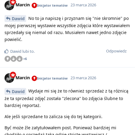
Marcin
23 marca 2026
Inicjator tematów
No to ja napiszę i przyznam się "nie skromnie" po
Dawid
mojej pierwszej wystawie wszystkie zdjęcia które wystawiałem
sprzedały się niemal od razu. Musiałem nawet jedno zdjęcie
powielić.
Odpowiedz
Dawid
lubi to
.
+
6
Marcin
23 marca 2026
Inicjator tematów
Wydaje mi się że to również sprzedaż z tą różnicą
Dawid
że ta sprzedaż zdjęć została "zlecona" bo zdjęcia ślubne to
bardziej reportaż.
Ale jeśli sprzedane to zalicza się do tej kategorii.
Być może źle zatytułowałem post. Ponieważ bardziej mi
chodziło o sprzedaż taką gdzie stricte wystawiasz /