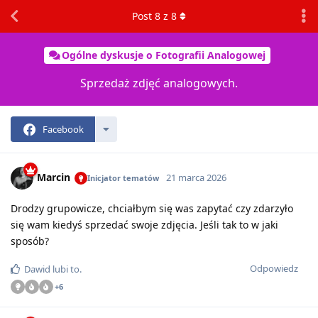
Post
8
z
8
Ogólne dyskusje o Fotografii Analogowej
Sprzedaż zdjęć analogowych.
Facebook
Marcin
21 marca 2026
Inicjator tematów
Drodzy grupowicze, chciałbym się was zapytać czy zdarzyło
się wam kiedyś sprzedać swoje zdjęcia. Jeśli tak to w jaki
sposób?
Odpowiedz
Dawid
lubi to
.
+
6