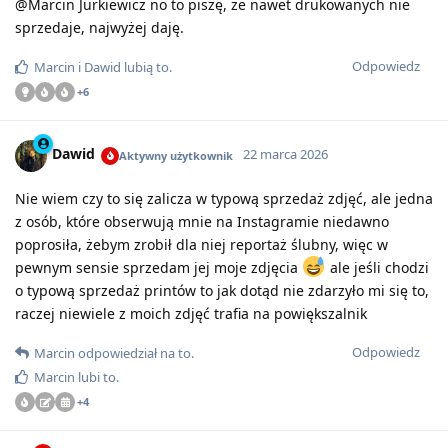
@Marcin Jurkiewicz no to piszę, że nawet drukowanych nie
sprzedaje, najwyżej daję.
Odpowiedz
Marcin
i
Dawid
lubią to
.
+
6
Dawid
22 marca 2026
Aktywny użytkownik
Nie wiem czy to się zalicza w typową sprzedaż zdjęć, ale jedna
z osób, które obserwują mnie na Instagramie niedawno
poprosiła, żebym zrobił dla niej reportaż ślubny, więc w
pewnym sensie sprzedam jej moje zdjęcia
ale jeśli chodzi
o typową sprzedaż printów to jak dotąd nie zdarzyło mi się to,
raczej niewiele z moich zdjęć trafia na powiększalnik
Odpowiedz
Marcin
odpowiedział na to
.
Marcin
lubi to
.
+
4