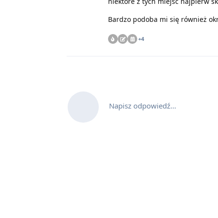
niektóre z tych miejsc najpierw s
Bardzo podoba mi się również okr
+
4
Napisz odpowiedź...