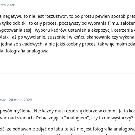
rca 2026
 negatywu to nie jest "oszustwo", to po prostu pewien sposób prez
 tylko odbitki, to cały proces, począwszy od wybrania filmu, założe
gotowania sesji, wyboru kadrów, ustawienia ekspozycji, ostrzenia
klatki, aż po wywołanie, suszenie i w końcu skanowanie czy wykona
 jedna ze składowych, a nie jakiś osobny proces, tak więc moim z
dal fotografia analogowa
24 maja 2026
nik
sposób myślenia. Nie każdy musi czuć się dobrze w ciemni. Ja to ko
wać nad skanach. Robią zdjęcia "analogiem", czy to nie wystarczy?
ć, że oddawanie zdjęć do labu to też nie jest fotografia analogo