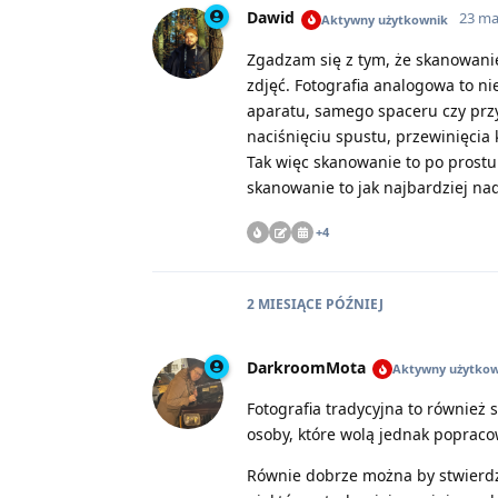
Dawid
23 ma
Aktywny użytkownik
Zgadzam się z tym, że skanowanie
zdjęć. Fotografia analogowa to nie
aparatu, samego spaceru czy przy
naciśnięciu spustu, przewinięcia 
Tak więc skanowanie to po prostu
skanowanie to jak najbardziej na
+
4
2 MIESIĄCE
PÓŹNIEJ
DarkroomMota
Aktywny użytkow
Fotografia tradycyjna to również 
osoby, które wolą jednak popraco
Równie dobrze można by stwierdzi