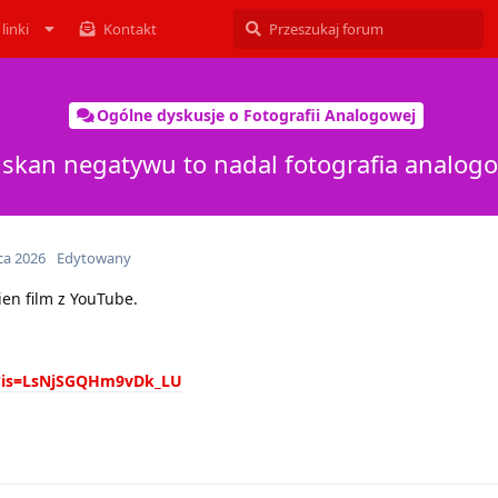
linki
Kontakt
Ogólne dyskusje o Fotografii Analogowej
 skan negatywu to nadal fotografia analog
ca 2026
Edytowany
en film z YouTube.
A?is=LsNjSGQHm9vDk_LU