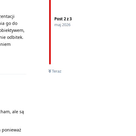
entacji
Post
2
z
3
nia go do
maj 2026
 obiektywem,
nie odbitek.
daniem
Odpowiedz
Teraz
cham, ale są
wa ponieważ