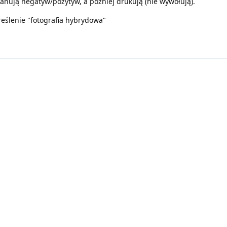
kanują negatyw/pozytyw, a później drukują (nie wywołują).
eślenie "fotografia hybrydowa"