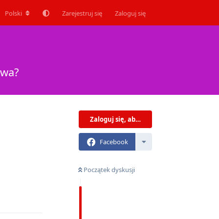
Polski
Zarejestruj się
Zaloguj się
owa?
Zaloguj się, aby odpisać
Facebook
Początek dyskusji
Odpowiedz