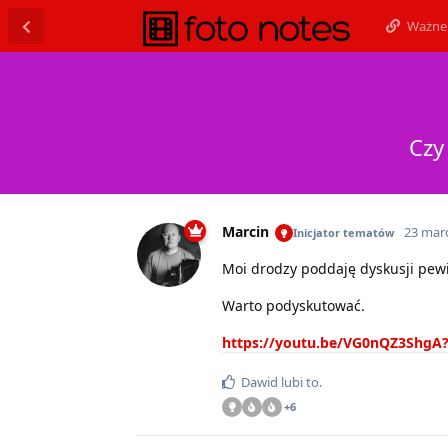
Ważne 
Czy
Marcin
23 mar
Inicjator tematów
Moi drodzy poddaję dyskusji pewi
Warto podyskutować.
https://youtu.be/VG0nQZ3Shg
Dawid
lubi to
.
+
6