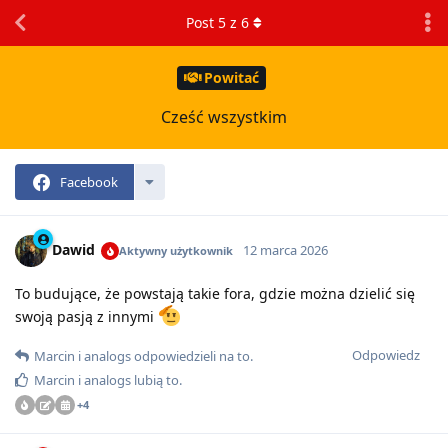
Post
5
z
6
Powitać
Cześć wszystkim
Facebook
Dawid
12 marca 2026
Aktywny użytkownik
To budujące, że powstają takie fora, gdzie można dzielić się
swoją pasją z innymi
Odpowiedz
Marcin
i
analogs
odpowiedzieli na to
.
Marcin
i
analogs
lubią to
.
+
4