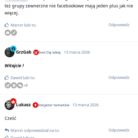
też grupy zewnerzne nie facebookowe mają jeden plus jak nie
więcej.
Odpowiedz
Marcin
lubi to
.
GrzGab
13 marca 2026
Inni Cię lubią
Witajcie !
Odpowiedz
Dawid
lubi to
.
+
3
Lukasz
13 marca 2026
Inicjator tematów
Cześć
Odpowiedz
Marcin
odpowiedział na to
.
Dawid
lubi to
.