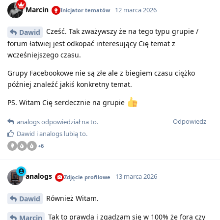
Marcin
12 marca 2026
Inicjator tematów
Cześć. Tak zważywszy że na tego typu grupie /
Dawid
forum łatwiej jest odkopać interesujący Cię temat z
wcześniejszego czasu.
Grupy Facebookowe nie są złe ale z biegiem czasu ciężko
później znaleźć jakiś konkretny temat.
PS. Witam Cię serdecznie na grupie
Odpowiedz
analogs
odpowiedział na to
.
Dawid
i
analogs
lubią to
.
+
6
analogs
13 marca 2026
Zdjęcie profilowe
Również Witam.
Dawid
Tak to prawda i zgadzam się w 100% że fora czy
Marcin