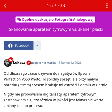
Post
3
z
3
Ogólne dyskusje o Fotografii Analogowej
Skanowanie aparatem cyfrowym vs. skaner płaski
Facebook
Lukasz
5 kwietnia 2026
Inicjator tematów
Od dłuższego czasu używam do negatywów Epsona
Perfection V550 Photo. To solidny sprzęt, ale przy małym
obrazku (35mm) czasem brakuje mi ostrości i detalu w ziarnie.
Nigdy nie próbowałem digitalizacji aparatem cyfrowym i
zastanawiam się, czy różnica w jakości jest faktycznie warta
zmiany całego procesu.