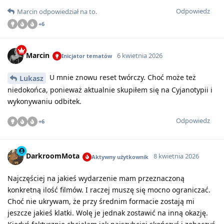
Odpowiedz
Marcin
odpowiedział na to
.
+
6
Marcin
6 kwietnia 2026
Inicjator tematów
U mnie znowu reset twórczy. Choć może też
Lukasz
niedokońca, ponieważ aktualnie skupiłem się na Cyjanotypii i
wykonywaniu odbitek.
Odpowiedz
+
6
DarkroomMota
8 kwietnia 2026
Aktywny użytkownik
Najczęściej na jakieś wydarzenie mam przeznaczoną
konkretną ilość filmów. I raczej muszę się mocno ograniczać.
Choć nie ukrywam, że przy średnim formacie zostają mi
jeszcze jakieś klatki. Wolę je jednak zostawić na inną okazję.