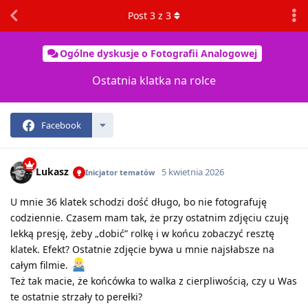
Post
3
z
3
Ogólne dyskusje o Fotografii Analogowej
Ostatnia klatka na rolce
Facebook
Lukasz
5 kwietnia 2026
Inicjator tematów
​U mnie 36 klatek schodzi dość długo, bo nie fotografuję
codziennie. Czasem mam tak, że przy ostatnim zdjęciu czuję
lekką presję, żeby „dobić” rolkę i w końcu zobaczyć resztę
klatek. Efekt? Ostatnie zdjęcie bywa u mnie najsłabsze na
całym filmie.
​Też tak macie, że końcówka to walka z cierpliwością, czy u Was
te ostatnie strzały to perełki?