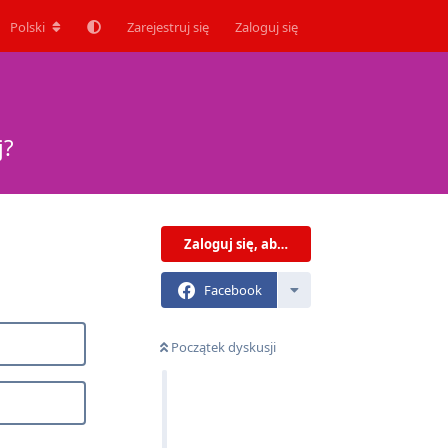
Polski
Zarejestruj się
Zaloguj się
j?
Zaloguj się, aby odpisać
Facebook
Początek dyskusji