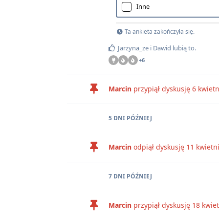
Inne
Ta ankieta zakończyła się.
Jarzyna_ze
i
Dawid
lubią to
.
+
6
Marcin
przypiął dyskusję
6 kwiet
5 DNI
PÓŹNIEJ
Marcin
odpiął dyskusję
11 kwietn
7 DNI
PÓŹNIEJ
Marcin
przypiął dyskusję
18 kwie