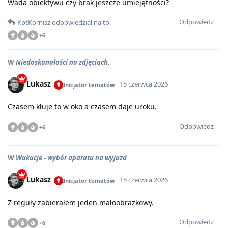
Wada obiektywu czy brak jeszcze umiejętności?
Odpowiedz
KptKornisz
odpowiedział na to
.
+
6
W
Niedoskonałości na zdjęciach.
Lukasz
15 czerwca 2026
Inicjator tematów
Czasem kłuje to w oko a czasem daje uroku.
Odpowiedz
+
6
W
Wakacje - wybór aparatu na wyjazd
Lukasz
15 czerwca 2026
Inicjator tematów
Z reguły zabierałem jeden małoobrazkowy.
Odpowiedz
+
6