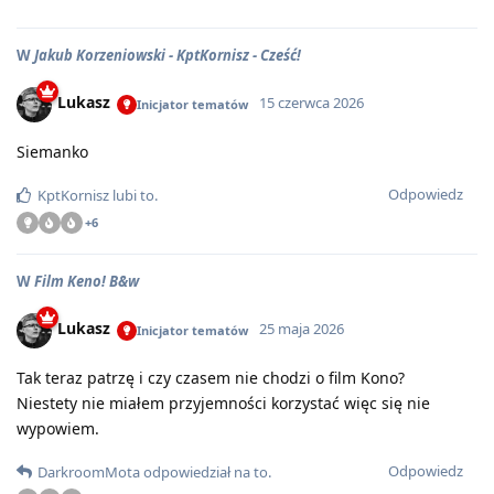
W
Jakub Korzeniowski - KptKornisz - Cześć!
Lukasz
15 czerwca 2026
Inicjator tematów
Siemanko
Odpowiedz
KptKornisz
lubi to
.
+
6
W
Film Keno! B&w
Lukasz
25 maja 2026
Inicjator tematów
Tak teraz patrzę i czy czasem nie chodzi o film Kono?
Niestety nie miałem przyjemności korzystać więc się nie
wypowiem.
Odpowiedz
DarkroomMota
odpowiedział na to
.