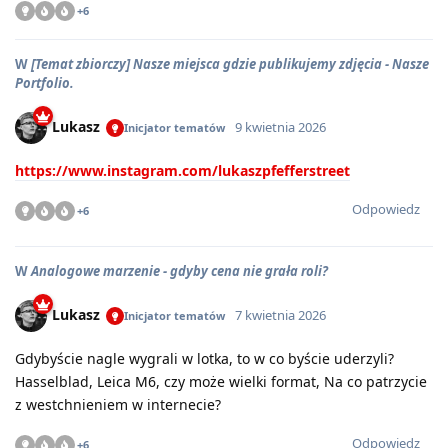
+
6
W
[Temat zbiorczy] Nasze miejsca gdzie publikujemy zdjęcia - Nasze
Portfolio.
Lukasz
9 kwietnia 2026
Inicjator tematów
https://www.instagram.com/lukaszpfefferstreet
Odpowiedz
+
6
W
Analogowe marzenie - gdyby cena nie grała roli?
Lukasz
7 kwietnia 2026
Inicjator tematów
Gdybyście nagle wygrali w lotka, to w co byście uderzyli?
Hasselblad, Leica M6, czy może wielki format, Na co patrzycie
z westchnieniem w internecie?
Odpowiedz
+
6