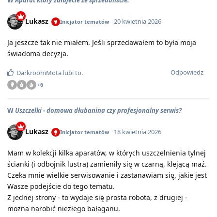
W
Aparat który żałujecie że sprzedaliście.
Lukasz
20 kwietnia 2026
Inicjator tematów
Ja jeszcze tak nie miałem. Jeśli sprzedawałem to była moja
świadoma decyzja.
Odpowiedz
DarkroomMota
lubi to
.
+
6
W
Uszczelki - domowa dłubanina czy profesjonalny serwis?
Lukasz
18 kwietnia 2026
Inicjator tematów
Mam w kolekcji kilka aparatów, w których uszczelnienia tylnej
ścianki (i odbojnik lustra) zamieniły się w czarną, klejącą maź.
Czeka mnie wielkie serwisowanie i zastanawiam się, jakie jest
Wasze podejście do tego tematu.
Z jednej strony - to wydaje się prosta robota, z drugiej -
można narobić niezłego bałaganu.