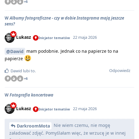
+
6
W
Albumy fotograficzne - czy w dobie Instagrama mają jeszcze
sens?
Lukasz
22 maja 2026
Inicjator tematów
mam podobnie. Jednak co na papierze to na
@Dawid
papierze
Odpowiedz
Dawid
lubi to
.
+
6
W
Fotografia koncertowa
Lukasz
22 maja 2026
Inicjator tematów
Nie wiem czemu, nie mogę
DarkroomMota
załadować zdjęć. Pomyślałam więc, że wrzucę je w innej