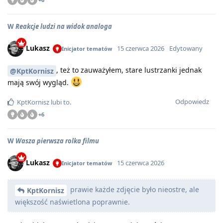
W
Reakcje ludzi na widok analoga
Lukasz
15 czerwca 2026
Edytowany
Inicjator tematów
, też to zauważyłem, stare lustrzanki jednak
@KptKornisz
mają swój wygląd.
Odpowiedz
KptKornisz
lubi to
.
+
6
W
Wasza pierwsza rolka filmu
Lukasz
15 czerwca 2026
Inicjator tematów
prawie każde zdjęcie było nieostre, ale
KptKornisz
większość naświetlona poprawnie.