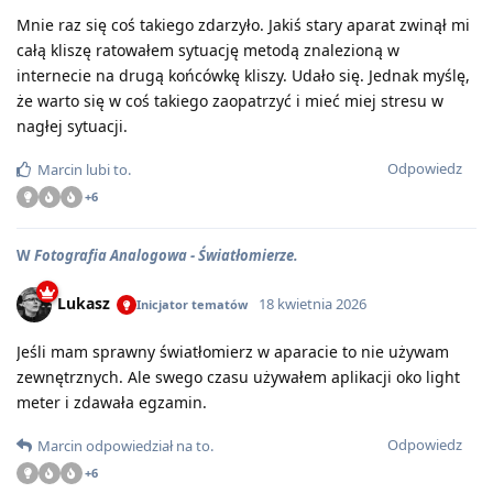
Mnie raz się coś takiego zdarzyło. Jakiś stary aparat zwinął mi
całą kliszę ratowałem sytuację metodą znalezioną w
internecie na drugą końcówkę kliszy. Udało się. Jednak myślę,
że warto się w coś takiego zaopatrzyć i mieć miej stresu w
nagłej sytuacji.
Odpowiedz
Marcin
lubi to
.
+
6
W
Fotografia Analogowa - Światłomierze.
Lukasz
18 kwietnia 2026
Inicjator tematów
Jeśli mam sprawny światłomierz w aparacie to nie używam
zewnętrznych. Ale swego czasu używałem aplikacji oko light
meter i zdawała egzamin.
Odpowiedz
Marcin
odpowiedział na to
.
+
6