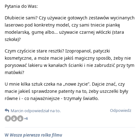
Pytania do Was:
Dłubiecie sami? Czy używacie gotowych zestawów wycinanych
laserowo pod konkretny model, czy sami tniecie piankę
modelarską, gumę albo... używacie czarnej włóczki (stara
szkoła)?
Czym czyścicie stare resztki? Izopropanol, patyczki
kosmetyczne, a może macie jakiś magiczny sposób, żeby nie
porysować lakieru w kanałach ścianki i nie zabrudzić przy tym
matówki?
U mnie kilka sztuk czeka na „nowe życie”. Dajcie znać, czy
macie jakieś sprawdzone patenty na to, żeby uszczelki były
równe i - co najważniejsze - trzymały światło.
Odpowiedz
Marcin
odpowiedział na to
.
+
6
W
Wasza pierwsza rolka filmu