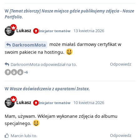
W
[Temat zbiorczy] Nasze miejsca gdzie publikujemy zdjęcia - Nasze
Portfolio.
Lukasz
13 kwietnia 2026
Inicjator tematów
może miałaś darmowy certyfikat w
DarkroomMota
swoim pakiecie na hostingu.
Odpowiedz
DarkroomMota
odpowiedział na to
.
+
6
W
Wasze doświadczenia z aparatami Instax.
Lukasz
10 kwietnia 2026
Inicjator tematów
Mam, używam. Wklejam wykonane zdjęcia do albumu
specjalnego.
Odpowiedz
Marcin
lubi to
.