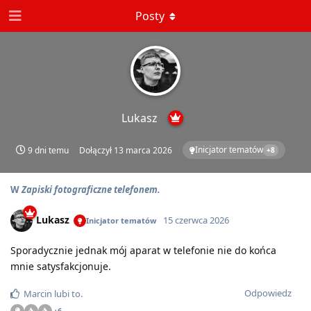
Posty
Lukasz
Inicjator tematów
9 dni temu
Dołączył
13 marca 2026
+
8
W
Zapiski fotograficzne telefonem.
Lukasz
15 czerwca 2026
Inicjator tematów
Sporadycznie jednak mój aparat w telefonie nie do końca
mnie satysfakcjonuje.
Odpowiedz
Marcin
lubi to
.
+
6