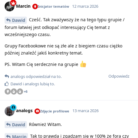
Marcin
12 marca 2026
Inicjator tematów
Cześć. Tak zważywszy że na tego typu grupie /
Dawid
forum łatwiej jest odkopać interesujący Cię temat z
wcześniejszego czasu.
Grupy Facebookowe nie są złe ale z biegiem czasu ciężko
później znaleźć jakiś konkretny temat.
PS. Witam Cię serdecznie na grupie
Odpowiedz
analogs
odpowiedział na to
.
Dawid
i
analogs
lubią to
.
+
6
analogs
13 marca 2026
Zdjęcie profilowe
Również Witam.
Dawid
Tak to prawda i zgadzam się w 100% że fora czy
Marcin