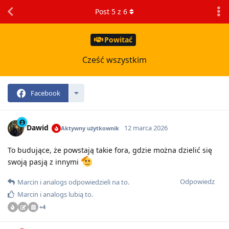
Post
5
z
6
Powitać
Cześć wszystkim
Facebook
Dawid
12 marca 2026
Aktywny użytkownik
To budujące, że powstają takie fora, gdzie można dzielić się
swoją pasją z innymi
Odpowiedz
Marcin
i
analogs
odpowiedzieli na to
.
Marcin
i
analogs
lubią to
.
+
4