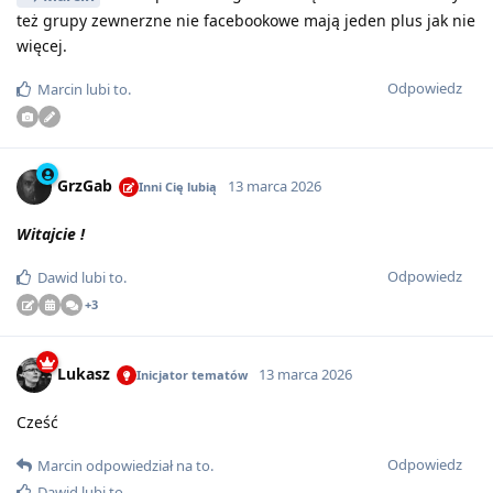
też grupy zewnerzne nie facebookowe mają jeden plus jak nie
więcej.
Odpowiedz
Marcin
lubi to
.
GrzGab
13 marca 2026
Inni Cię lubią
Witajcie !
Odpowiedz
Dawid
lubi to
.
+
3
Lukasz
13 marca 2026
Inicjator tematów
Cześć
Odpowiedz
Marcin
odpowiedział na to
.
Dawid
lubi to
.